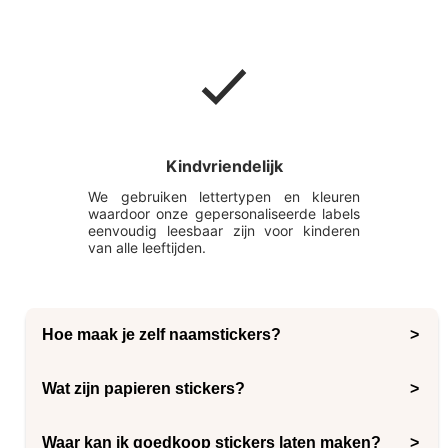
Kindvriendelijk
We gebruiken lettertypen en kleuren
waardoor onze gepersonaliseerde labels
eenvoudig leesbaar zijn voor kinderen
van alle leeftijden.
Hoe maak je zelf naamstickers?
Je kunt stickers maken door je sticker te ontwerpen
Wat zijn papieren stickers?
met een tool zoals Canva, deze af te drukken op
zelfklevend papier en je stickers uit te knippen. Zelf
Traditionele papieren stickers zijn bedrukt,
stickers maken wordt afgeraden, dit omdat er
Waar kan ik goedkoop stickers laten maken?