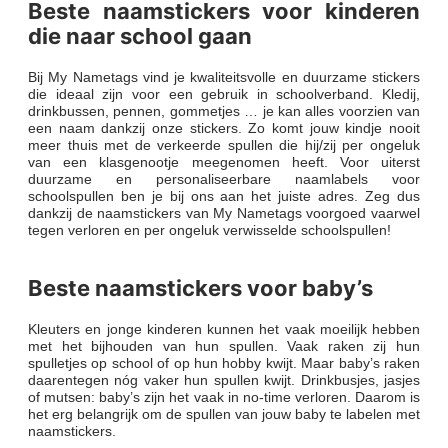
Beste naamstickers voor kinderen
die naar school gaan
Bij My Nametags vind je kwaliteitsvolle en duurzame stickers
die ideaal zijn voor een gebruik in schoolverband. Kledij,
drinkbussen, pennen, gommetjes … je kan alles voorzien van
een naam dankzij onze stickers. Zo komt jouw kindje nooit
meer thuis met de verkeerde spullen die hij/zij per ongeluk
van een klasgenootje meegenomen heeft. Voor uiterst
duurzame en personaliseerbare naamlabels voor
schoolspullen ben je bij ons aan het juiste adres. Zeg dus
dankzij de naamstickers van My Nametags voorgoed vaarwel
tegen verloren en per ongeluk verwisselde schoolspullen!
Beste naamstickers voor baby’s
Kleuters en jonge kinderen kunnen het vaak moeilijk hebben
met het bijhouden van hun spullen. Vaak raken zij hun
spulletjes op school of op hun hobby kwijt. Maar baby’s raken
daarentegen nóg vaker hun spullen kwijt. Drinkbusjes, jasjes
of mutsen: baby’s zijn het vaak in no-time verloren. Daarom is
het erg belangrijk om de spullen van jouw baby te labelen met
naamstickers.