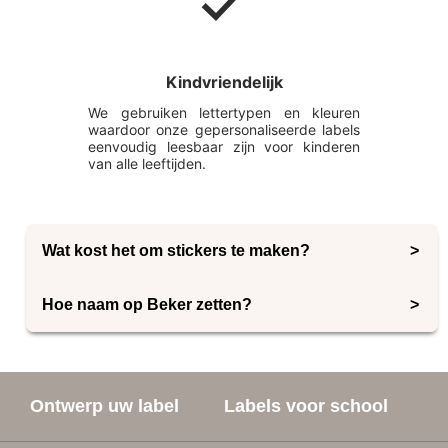
Kindvriendelijk
We gebruiken lettertypen en kleuren
waardoor onze gepersonaliseerde labels
eenvoudig leesbaar zijn voor kinderen
van alle leeftijden.
Wat kost het om stickers te maken?
PVC stickers van hoge kwaliteit zijn de moeite waard
Hoe naam op Beker zetten?
om voor te betalen, omdat ze de ontberingen van het
dagelijks leven doorstaan. Een set van 56 Gekleurde
De beste manier om een naam op een beker te zetten
Sticker Naamlabels van My Nametags kost €17,95.
is door middel van een watervast naamstickerlabel.
My Nametags biedt Gekleurde Sticker Naamlabels
Ontwerp uw label
Labels voor school
die 100% water, vaatwasser, en magnetronbestendig
zijn. Bestel nu jouw set van 56 hoogwaardige