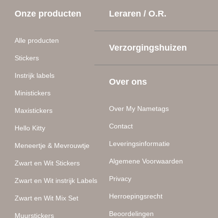
Gekleurde Sticker Naamlabels voor maar €17,95.
Onze producten
Leraren / O.R.
Alle producten
Verzorgingshuizen
Stickers
Instrijk labels
Over ons
Ministickers
Over My Nametags
Maxistickers
Contact
Hello Kitty
Leveringsinformatie
Meneertje & Mevrouwtje
Algemene Voorwaarden
Zwart en Wit Stickers
Privacy
Zwart en Wit instrijk Labels
Herroepingsrecht
Zwart en Wit Mix Set
Beoordelingen
Muurstickers