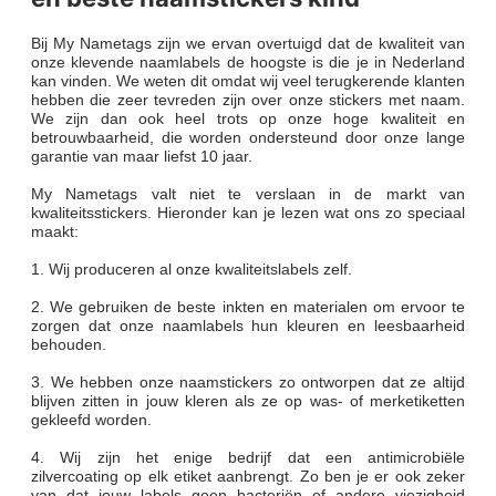
Bij My Nametags zijn we ervan overtuigd dat de kwaliteit van
onze klevende naamlabels de hoogste is die je in Nederland
kan vinden. We weten dit omdat wij veel terugkerende klanten
hebben die zeer tevreden zijn over onze stickers met naam.
We zijn dan ook heel trots op onze hoge kwaliteit en
betrouwbaarheid, die worden ondersteund door onze lange
garantie van maar liefst 10 jaar.
My Nametags valt niet te verslaan in de markt van
kwaliteitsstickers. Hieronder kan je lezen wat ons zo speciaal
maakt:
1. Wij produceren al onze kwaliteitslabels zelf.
2. We gebruiken de beste inkten en materialen om ervoor te
zorgen dat onze naamlabels hun kleuren en leesbaarheid
behouden.
3. We hebben onze naamstickers zo ontworpen dat ze altijd
blijven zitten in jouw kleren als ze op was- of merketiketten
gekleefd worden.
4. Wij zijn het enige bedrijf dat een antimicrobiële
zilvercoating op elk etiket aanbrengt. Zo ben je er ook zeker
van dat jouw labels geen bacteriën of andere viezigheid