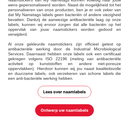
Naamstickers van My Nametags kunnen volledig naar jouw
wens gepersonaliseerd worden. Naast de mogelijkheid tot het
personaliseren van onze producten, ben je er ook zeker van
dat My Nametags labels geen bacteriën of andere viezigheid
bevatten. Dankzij de aanwezige antibacteriële laag op onze
labels, kunnen wij ervoor zorgen dat alle bacteriën op het
oppervlak van jouw naamstickers worden gedood en
verwijderd.
Al onze gekleurde naamstickers zijn officieel getest op
antibacteriële werking door de Industrial Microbiological
Services. Daarnaast hebben onze labels ook een certificaat
gekregen volgens ISO 22196 (meting van antibacteriële
activiteit op kunststoffen en andere niet-poreuze
oppervlakken). Hierdoor kunnen wij jou naast kwaliteitsvolle
en duurzame labels, ook verzekeren van schone labels die
een anti-bacteriële werking hebben.
Lees over naamlabels
Ontwerp uw naamlabels