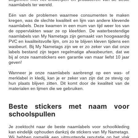
naamlabels ter wereld.
Eén van de problemen waarmee consumenten te maken
kregen, was de slechte kwaliteit en lijm van andere klevende
naamlabels. Deze kwamen in een mum van tijd weer los van
de oppervlakten waar ze op kleefden. De waterbestendige
naamlabels van My Nametags zijn gemaakt van hoogwaardig
PVC en kwaliteitsvolle lijm, om zo te blijven kleven tijdens een
wasbeurt. Bij My Nametags zijn we er zo zeker van dat onze
labels bestand zijn tegen regelmatige afwasbeurten, dat we
bij al onze naamstickers een garantie van maar liefst 10 jaar
geven!
Wanneer je onze naamlabels aanbrengt op een was- of
merklabel in kledij, kan je er zeker van zijn dat ze stevig op
hun plaats blijven zitten. Dit komt door de kwaliteit van de
materialen en lijmen die we gebruiken.
Beste stickers met naam voor
schoolspullen
Je zoektocht naar de beste naamlabels voor schoolkleding
kan eindelijk ophouden dankzij de stickers van My Nametags.
Wij hebben namelijk een uitmuntende reputatie op het vlak