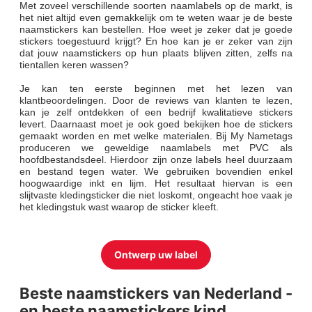
Met zoveel verschillende soorten naamlabels op de markt, is
het niet altijd even gemakkelijk om te weten waar je de beste
naamstickers kan bestellen. Hoe weet je zeker dat je goede
stickers toegestuurd krijgt? En hoe kan je er zeker van zijn
dat jouw naamstickers op hun plaats blijven zitten, zelfs na
tientallen keren wassen?
Je kan ten eerste beginnen met het lezen van
klantbeoordelingen. Door de reviews van klanten te lezen,
kan je zelf ontdekken of een bedrijf kwalitatieve stickers
levert. Daarnaast moet je ook goed bekijken hoe de stickers
gemaakt worden en met welke materialen. Bij My Nametags
produceren we geweldige naamlabels met PVC als
hoofdbestandsdeel. Hierdoor zijn onze labels heel duurzaam
en bestand tegen water. We gebruiken bovendien enkel
hoogwaardige inkt en lijm. Het resultaat hiervan is een
slijtvaste kledingsticker die niet loskomt, ongeacht hoe vaak je
het kledingstuk wast waarop de sticker kleeft.
Ontwerp uw label
Beste naamstickers van Nederland -
en beste naamstickers kind