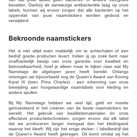
bevatten. Dankzij de aanwezige antibacteriële laag op onze
labels, kunnen wij ervoor zorgen dat alle bacteriën op het
oppervlak van jouw naamstickers worden gedood en
verwijderd.
Bekroonde naamstickers
Het is niet altijd even makkelijk om te achterhalen of een
bedrijf goede producten levert. Indien jij op zoek bent naar
onafhankelijk bewijs van onze garantie voor kwaliteit en
betrouwbaarheid, hoef je alleen maar te kijken naar wat My
Nametags de afgelopen jaren heeft bereikt. Onlangs
ontvingen we bijvoorbeeld nog de Queen's Award van Koning
Karel III (toen Prins Charles) : een erkenning van onze
toewijding aan hoogwaardige naamlabels voor kleding en
andere spullen.
Bij My Nametags hebben we veel tijd, geld en moeite
geïnvesteerd in het creëren van de beste naamstickers ter
wereld. Het gebruik van kwaliteitsmaterialen én onze
effectieve productietechnieken, zorgen ervoor dat elk label
dat we produceren langer meegaat dan het kledingstuk
waarop het kleeft. Wij zijn het enige sticker- / labelbedrijf dat
de Queen's Award heeft gekregen. Dit komt omdat wij het